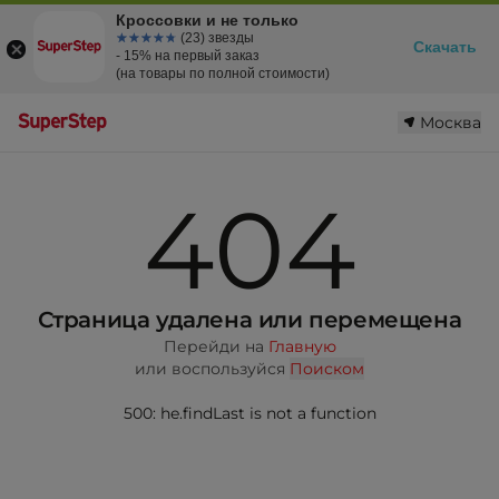
Кроссовки и не только
☆☆☆☆☆
★★★★★
(23) звезды
Скачать
- 15% на первый заказ
(на товары по полной стоимости)
Москва
404
Страница удалена или перемещена
Перейди на
Главную
или воспользуйся
Поиском
500: he.findLast is not a function