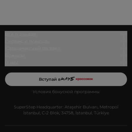
Всё о заказе
Сервис и помощь
Юридический раздел
Бренды
О нас
Вступай в
Условия бонусной программы
SuperStep Headquarter: Ataşehir Bulvarı, Metropol
İstanbul, C-2 Blok, 34758, İstanbul, Türkiye