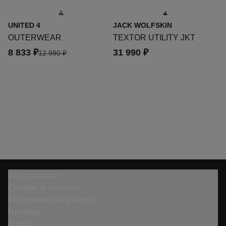
UNITED 4
JACK WOLFSKIN
J
OUTERWEAR
TEXTOR UTILITY JKT
Ro
8 833 ₽
31 990 ₽
2
12 990 ₽
Всё о заказе
Сервис и помощь
Юридический раздел
Бренды
О нас