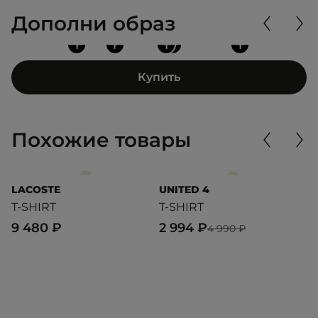
Дополни образ
+
+
+
+
+
Купить
Похожие товары
LACOSTE
UNITED 4
L
T-SHIRT
T-SHIRT
T
9 480 ₽
2 994 ₽
8
4 990 ₽