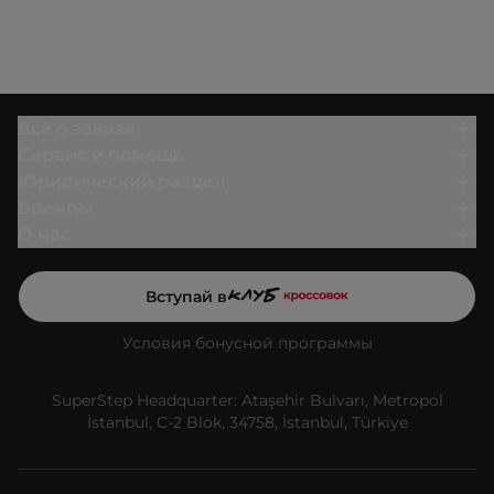
Всё о заказе
Сервис и помощь
Юридический раздел
Бренды
О нас
Вступай в
Условия бонусной программы
SuperStep Headquarter: Ataşehir Bulvarı, Metropol
İstanbul, C-2 Blok, 34758, İstanbul, Türkiye