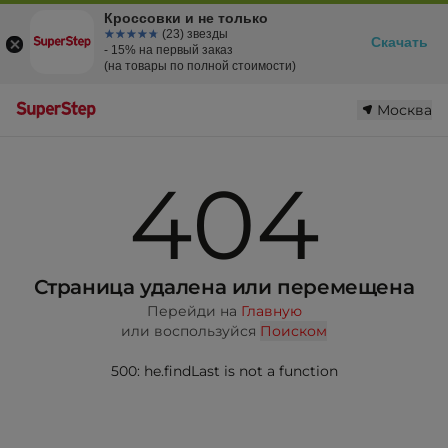
Кроссовки и не только
☆☆☆☆☆
★★★★★
(23) звезды
Скачать
- 15% на первый заказ
(на товары по полной стоимости)
Москва
404
Страница удалена или перемещена
Перейди на
Главную
или воспользуйся
Поиском
500: he.findLast is not a function