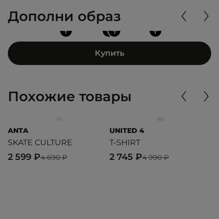
Дополни образ
+
+
+
+
Купить
Похожие товары
ANTA
UNITED 4
U
SKATE CULTURE
T-SHIRT
T
2 599 ₽
2 745 ₽
2
4 690 ₽
4 990 ₽