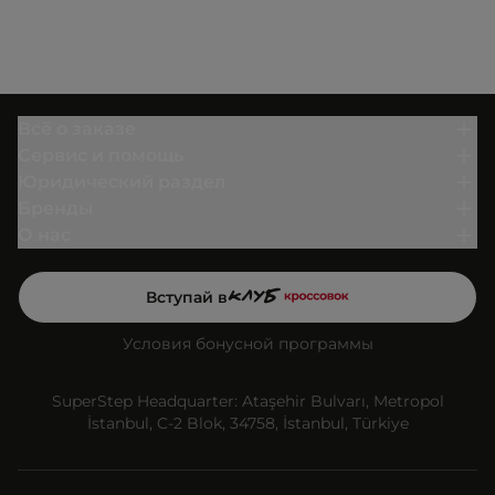
Всё о заказе
Сервис и помощь
Юридический раздел
Бренды
О нас
Вступай в
Условия бонусной программы
SuperStep Headquarter: Ataşehir Bulvarı, Metropol
İstanbul, C-2 Blok, 34758, İstanbul, Türkiye