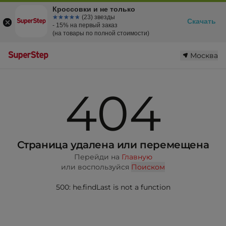
Кроссовки и не только
☆☆☆☆☆
★★★★★
(23) звезды
Скачать
- 15% на первый заказ
(на товары по полной стоимости)
Москва
404
Страница удалена или перемещена
Перейди на
Главную
или воспользуйся
Поиском
500: he.findLast is not a function