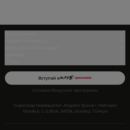
Всё о заказе
Сервис и помощь
Юридический раздел
Бренды
О нас
Вступай в
Условия бонусной программы
SuperStep Headquarter: Ataşehir Bulvarı, Metropol
İstanbul, C-2 Blok, 34758, İstanbul, Türkiye