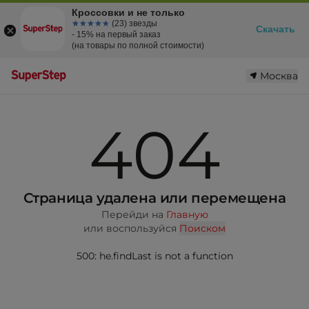
Кроссовки и не только
☆☆☆☆☆
★★★★★
(23) звезды
Скачать
- 15% на первый заказ
(на товары по полной стоимости)
Москва
404
Страница удалена или перемещена
Перейди на
Главную
или воспользуйся
Поиском
500: he.findLast is not a function