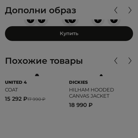
Дополни образ
+
+
+
+
+
+
Купить
Похожие товары
UNITED 4
DICKIES
L
COAT
HILHAM HOODED
S
CANVAS JACKET
4
15 292 ₽
17 990 ₽
18 990 ₽
2