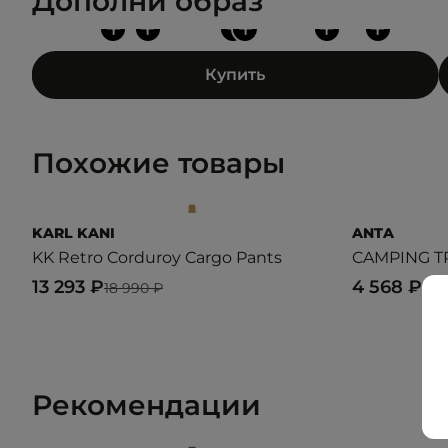
Дополни образ
+
+
+
+
+
+
Купить
Похожие товары
KARL KANI
ANTA
KK Retro Corduroy Cargo Pants
CAMPING T
13 293 ₽
4 568 ₽
18 990 ₽
7 0
Рекомендации