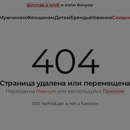
Вступай в клуб
и копи бонусы
Мужчинам
Женщинам
Детям
Бренды
Новинки
Скидк
404
Страница удалена или перемещен
Перейди на
Главную
или воспользуйся
Поиском
500: he.findLast is not a function