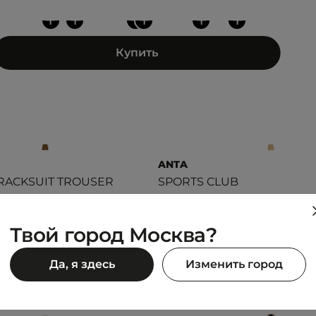
+
+
+
+
+
+
Купить
ANTA
RACKSUIT TROUSER
SPORTS CLUB
4 999 ₽
90 ₽
7 190 ₽
Твой город Москва?
Да, я здесь
Изменить город