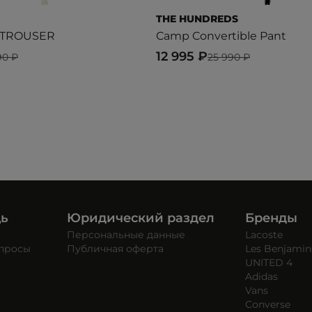
THE HUNDREDS
 TROUSER
Camp Convertible Pant
12 995 ₽
90 ₽
25 990 ₽
щь
Юридический раздел
Бренды
Персональные данные
Lacoste
опросы
Публичная оферта
Les Benjamin
UNITED 4
Adidas
Vans
Converse