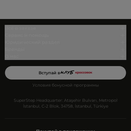
Всё о заказе
Сервис и помощь
Юридический раздел
Бренды
О нас
Вступай в
Условия бонусной программы
SuperStep Headquarter: Ataşehir Bulvarı, Metropol
İstanbul, C-2 Blok, 34758, İstanbul, Türkiye