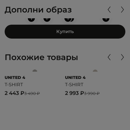
Дополни образ
+
+
+
+
+
Купить
Похожие товары
UNITED 4
UNITED 4
U
T-SHIRT
T-SHIRT
T
2 443 ₽
2 993 ₽
2
3 490 ₽
3 990 ₽