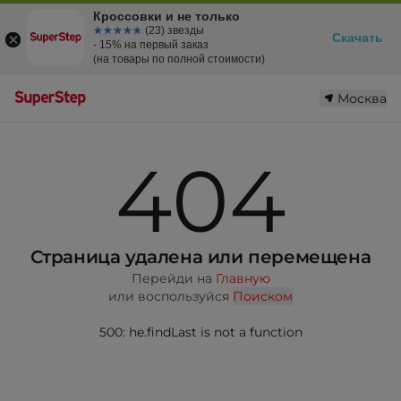
Кроссовки и не только
☆☆☆☆☆
★★★★★
(23) звезды
Скачать
- 15% на первый заказ
(на товары по полной стоимости)
Москва
404
Страница удалена или перемещена
Перейди на
Главную
или воспользуйся
Поиском
500: he.findLast is not a function