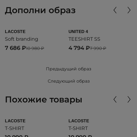
Дополни образ
LACOSTE
UNITED 4
A
Soft branding
TEESHIRT SS
C
7 686 ₽
4 794 ₽
4
10 980 ₽
7 990 ₽
Предыдущий образ
Следующий образ
Похожие товары
LACOSTE
LACOSTE
UN
T-SHIRT
T-SHIRT
B