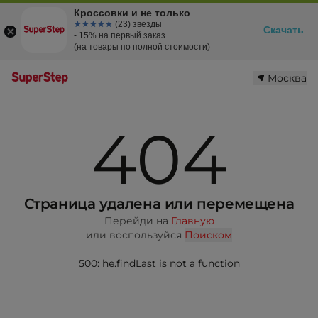
Кроссовки и не только
☆☆☆☆☆
★★★★★
(23) звезды
Скачать
- 15% на первый заказ
(на товары по полной стоимости)
Москва
404
Страница удалена или перемещена
Перейди на
Главную
или воспользуйся
Поиском
500: he.findLast is not a function