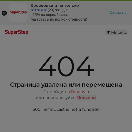
Кроссовки и не только
☆☆☆☆☆
★★★★★
(23) звезды
Скачать
- 15% на первый заказ
(на товары по полной стоимости)
Москва
404
Страница удалена или перемещена
Перейди на
Главную
или воспользуйся
Поиском
500: he.findLast is not a function