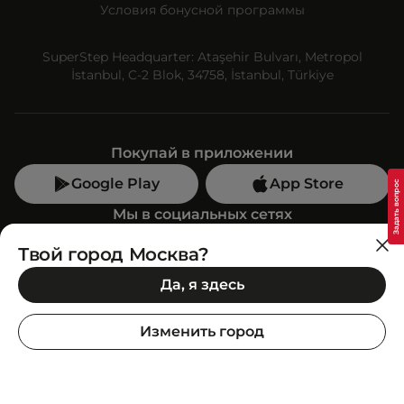
Условия бонусной программы
SuperStep Headquarter: Ataşehir Bulvarı, Metropol
İstanbul, C-2 Blok, 34758, İstanbul, Türkiye
Покупай в приложении
Google Play
App Store
Мы в социальных сетях
Твой город Москва?
Позвони нам
Да, я здесь
+7 (499) 350-55-33
C 10:00 до 19:00
Изменить город
SuperStep-бот