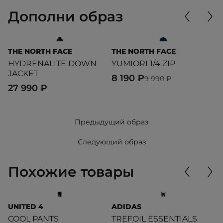
Дополни образ
THE NORTH FACE
THE NORTH FACE
L
HYDRENALITE DOWN
YUMIORI 1/4 ZIP
T
JACKET
8 190 ₽
6
9 990 ₽
27 990 ₽
Предыдущий образ
Следующий образ
Похожие товары
UNITED 4
ADIDAS
L
COOL PANTS
TREFOIL ESSENTIALS
S