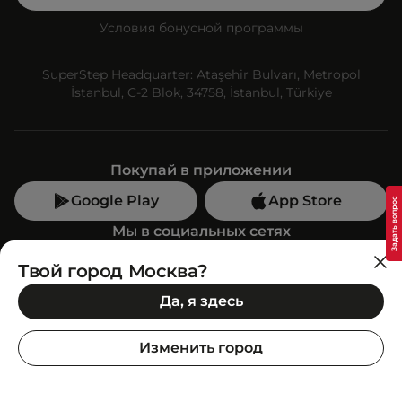
Условия бонусной программы
SuperStep Headquarter: Ataşehir Bulvarı, Metropol
İstanbul, C-2 Blok, 34758, İstanbul, Türkiye
Покупай в приложении
Google Play
App Store
Мы в социальных сетях
Твой город Москва?
Позвони нам
Да, я здесь
+7 (499) 350-55-33
C 10:00 до 19:00
Изменить город
SuperStep-бот