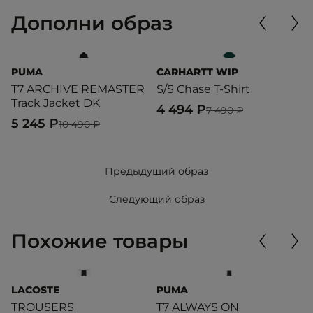
Дополни образ
PUMA
CARHARTT WIP
U
T7 ARCHIVE REMASTER
S/S Chase T-Shirt
T
Track Jacket DK
4 494 ₽
5
7 490 ₽
5 245 ₽
10 490 ₽
Предыдущий образ
Следующий образ
Похожие товары
LACOSTE
PUMA
P
TROUSERS
T7 ALWAYS ON
M