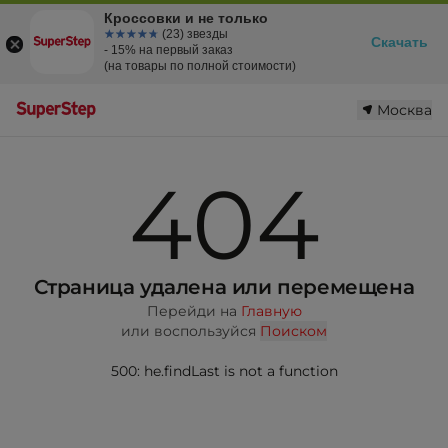
Кроссовки и не только
☆☆☆☆☆
★★★★★
(23) звезды
Скачать
- 15% на первый заказ
(на товары по полной стоимости)
Москва
404
Страница удалена или перемещена
Перейди на
Главную
или воспользуйся
Поиском
500: he.findLast is not a function