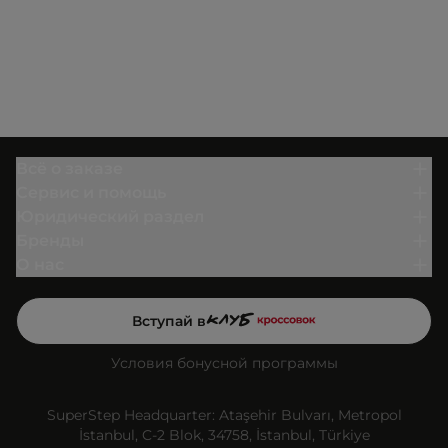
Всё о заказе
Сервис и помощь
Юридический раздел
Бренды
О нас
Вступай в
Условия бонусной программы
SuperStep Headquarter: Ataşehir Bulvarı, Metropol
İstanbul, C-2 Blok, 34758, İstanbul, Türkiye