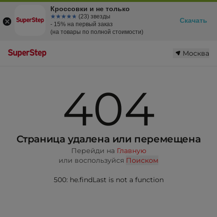
Кроссовки и не только
☆☆☆☆☆
★★★★★
(23) звезды
Скачать
- 15% на первый заказ
(на товары по полной стоимости)
Москва
404
Страница удалена или перемещена
Перейди на
Главную
или воспользуйся
Поиском
500: he.findLast is not a function