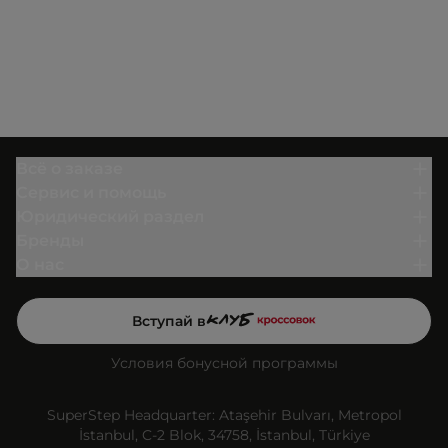
Всё о заказе
Сервис и помощь
Юридический раздел
Бренды
О нас
Вступай в
Условия бонусной программы
SuperStep Headquarter: Ataşehir Bulvarı, Metropol
İstanbul, C-2 Blok, 34758, İstanbul, Türkiye