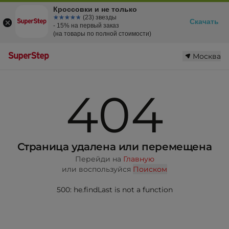
Кроссовки и не только
☆☆☆☆☆
★★★★★
(23) звезды
Скачать
- 15% на первый заказ
(на товары по полной стоимости)
Москва
404
Страница удалена или перемещена
Перейди на
Главную
или воспользуйся
Поиском
500: he.findLast is not a function