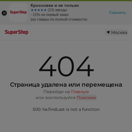
Кроссовки и не только
☆☆☆☆☆
★★★★★
(23) звезды
Скачать
- 15% на первый заказ
(на товары по полной стоимости)
Москва
404
Страница удалена или перемещена
Перейди на
Главную
или воспользуйся
Поиском
500: he.findLast is not a function