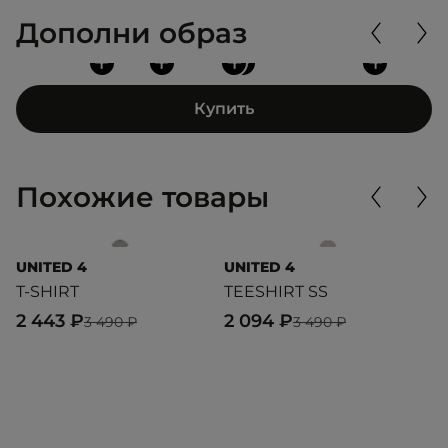
Дополни образ
+
+
+
+
+
Купить
Похожие товары
UNITED 4
UNITED 4
K
T-SHIRT
TEESHIRT SS
S
2 443 ₽
2 094 ₽
4
3 490 ₽
3 490 ₽