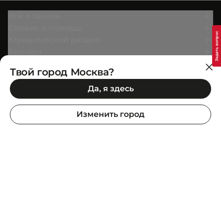
Всё о заказе
Сервис и помощь
Юридический раздел
Бренды
О нас
Твой город Москва?
Да, я здесь
Вступай в
Условия бонусной программы
Изменить город
SuperStep Headquarter: Ataşehir Bulvarı, Metropol
İstanbul, C-2 Blok, 34758, İstanbul, Türkiye
Информация о продукте
Дополни образ
Покупай в приложении
Google Play
App Store