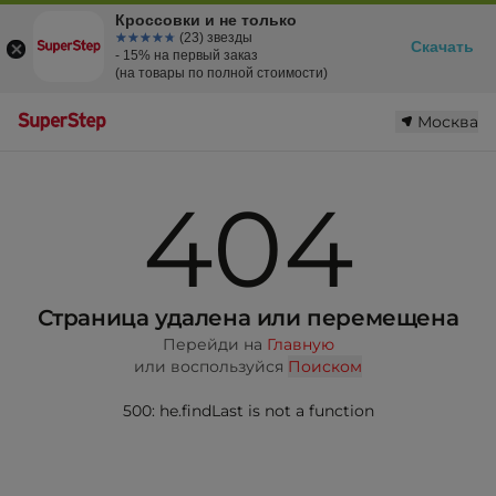
Кроссовки и не только
☆☆☆☆☆
★★★★★
(23) звезды
Скачать
- 15% на первый заказ
(на товары по полной стоимости)
Москва
404
Страница удалена или перемещена
Перейди на
Главную
или воспользуйся
Поиском
500: he.findLast is not a function