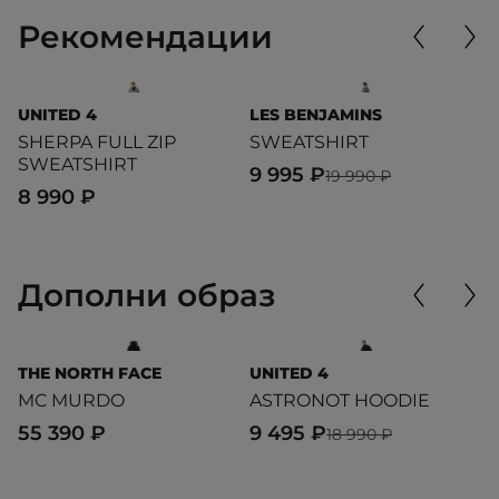
Рекомендации
UNITED 4
LES BENJAMINS
A
SHERPA FULL ZIP
SWEATSHIRT
C
SWEATSHIRT
9 995 ₽
7
19 990 ₽
8 990 ₽
Дополни образ
THE NORTH FACE
UNITED 4
D
MC MURDO
ASTRONOT HOODIE
T
T
55 390 ₽
9 495 ₽
18 990 ₽
3