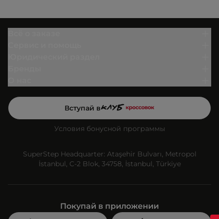
Всё о заказе
Сервис и помощь
Юридический раздел
Бренды
О нас
Вступай в
Условия бонусной программы
SuperStep Headquarter: Ataşehir Bulvarı, Metropol
İstanbul, C-2 Blok, 34758, İstanbul, Türkiye
Покупай в приложении