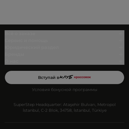
Всё о заказе
Сервис и помощь
Юридический раздел
Бренды
О нас
Вступай в
Условия бонусной программы
SuperStep Headquarter: Ataşehir Bulvarı, Metropol
İstanbul, C-2 Blok, 34758, İstanbul, Türkiye