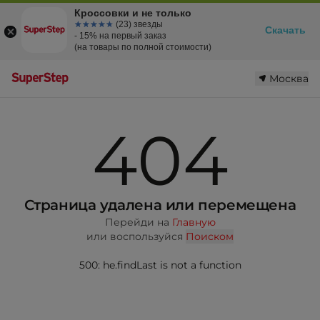
Кроссовки и не только
☆☆☆☆☆
★★★★★
(23) звезды
Скачать
- 15% на первый заказ
(на товары по полной стоимости)
Москва
404
Страница удалена или перемещена
Перейди на
Главную
или воспользуйся
Поиском
500: he.findLast is not a function