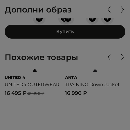
Дополни образ
+
+
+
+
+
Купить
Похожие товары
UNITED 4
ANTA
P
UNITED4 OUTERWEAR
TRAINING Down Jacket
W
C
16 495 ₽
16 990 ₽
32 990 ₽
1