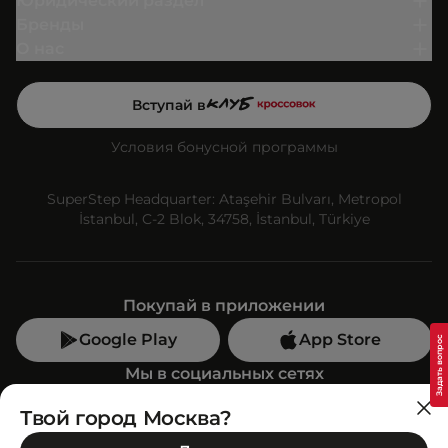
Юридический раздел
Бренды
О нас
Вступай в
Условия бонусной программы
SuperStep Headquarter: Ataşehir Bulvarı, Metropol
İstanbul, C-2 Blok, 34758, İstanbul, Türkiye
Покупай в приложении
Google Play
App Store
Мы в социальных сетях
Твой город Москва?
Позвони нам