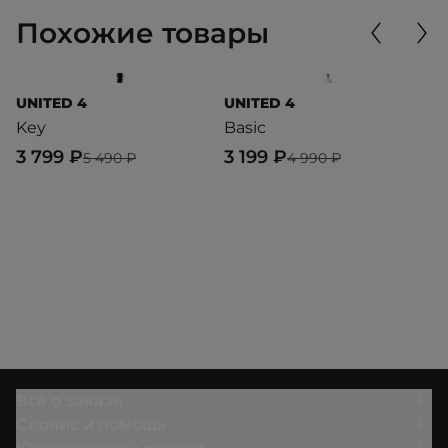
Похожие товары
UNITED 4
UNITED 4
U
Key
Basic
S
3 799 ₽
3 199 ₽
3
5 490 ₽
4 990 ₽
Всё о заказе
Сервис и помощь