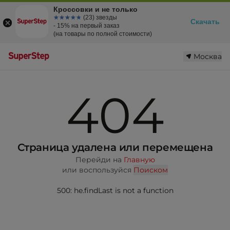
Кроссовки и не только
☆☆☆☆☆
★★★★★
(23) звезды
Скачать
- 15% на первый заказ
(на товары по полной стоимости)
Москва
404
Страница удалена или перемещена
Перейди на
Главную
или воспользуйся
Поиском
500: he.findLast is not a function