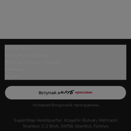
Всё о заказе
Сервис и помощь
Юридический раздел
Бренды
О нас
Вступай в
Условия бонусной программы
SuperStep Headquarter: Ataşehir Bulvarı, Metropol
İstanbul, C-2 Blok, 34758, İstanbul, Türkiye