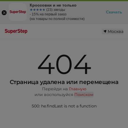
Кроссовки и не только
☆☆☆☆☆
★★★★★
(23) звезды
Скачать
- 15% на первый заказ
(на товары по полной стоимости)
Москва
404
Страница удалена или перемещена
Перейди на
Главную
или воспользуйся
Поиском
500: he.findLast is not a function