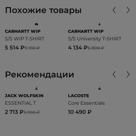
Похожие товары
CARHARTT WIP
CARHARTT WIP
J
S/S WIP T-SHIRT
S/S University T-SHIRT
E
5 514 ₽
4 134 ₽
2
9 190 ₽
6 890 ₽
Рекомендации
JACK WOLFSKIN
LACOSTE
L
ESSENTIAL T
Core Essentials
C
2 713 ₽
10 490 ₽
1
3 990 ₽