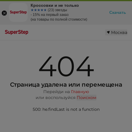
Кроссовки и не только
☆☆☆☆☆
★★★★★
(23) звезды
Скачать
- 15% на первый заказ
(на товары по полной стоимости)
Москва
404
Страница удалена или перемещена
Перейди на
Главную
или воспользуйся
Поиском
500: he.findLast is not a function