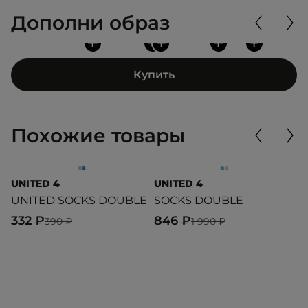
Дополни образ
+
+
+
+
+
Купить
Похожие товары
UNITED 4
UNITED 4
U
UNITED SOCKS DOUBLE
SOCKS DOUBLE
U
332 ₽
846 ₽
4
390 ₽
1 990 ₽