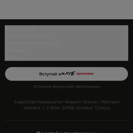
Всё о заказе
Сервис и помощь
Юридический раздел
Бренды
О нас
Вступай в
Условия бонусной программы
SuperStep Headquarter: Ataşehir Bulvarı, Metropol
İstanbul, C-2 Blok, 34758, İstanbul, Türkiye