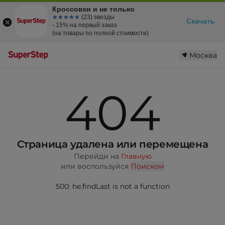
Кроссовки и не только
☆☆☆☆☆
★★★★★
(23) звезды
Скачать
- 15% на первый заказ
(на товары по полной стоимости)
Москва
404
Страница удалена или перемещена
Перейди на
Главную
или воспользуйся
Поиском
500: he.findLast is not a function