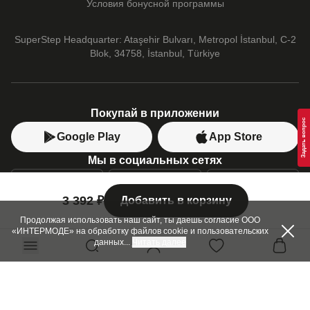
Условия бонусной программы
PUMA
SuperStep Headquarter: Ataşehir Bulvarı, Metropol İstanbul, C-2
Blok, 34758, İstanbul, Türkiye
Покупай в приложении
Google Play
App Store
Мы в социальных сетях
3 392 ₽
Добавить в корзину
Позвони нам
+7 (499) 350-55-33
Продолжая использовать наш сайт, ты даешь согласие ООО
«ИНТЕРМОДЕ» на обработку файлов cookie и пользовательских
C 10:00 до 19:00
данных
...
Читать далее
SuperStep-бот