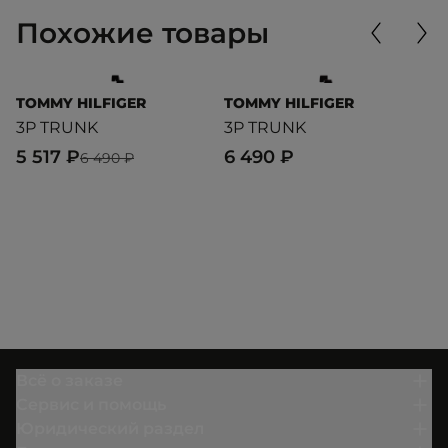
Похожие товары
TOMMY HILFIGER
TOMMY HILFIGER
T
3P TRUNK
3P TRUNK
3
5 517 ₽
6 490 ₽
4
6 490 ₽
Всё о заказе
Сервис и помощь
Юридический раздел