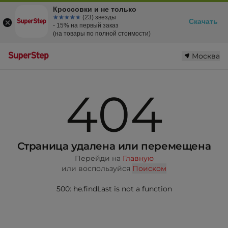
Кроссовки и не только
☆☆☆☆☆
★★★★★
(23) звезды
Скачать
- 15% на первый заказ
(на товары по полной стоимости)
Москва
404
Страница удалена или перемещена
Перейди на
Главную
или воспользуйся
Поиском
500: he.findLast is not a function