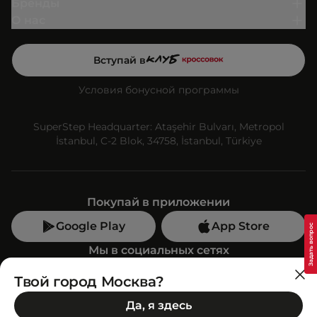
Бренды
О нас
Вступай в
Условия бонусной программы
SuperStep Headquarter: Ataşehir Bulvarı, Metropol
İstanbul, C-2 Blok, 34758, İstanbul, Türkiye
Покупай в приложении
Google Play
App Store
Мы в социальных сетях
Твой город Москва?
Позвони нам
Да, я здесь
+7 (499) 350-55-33