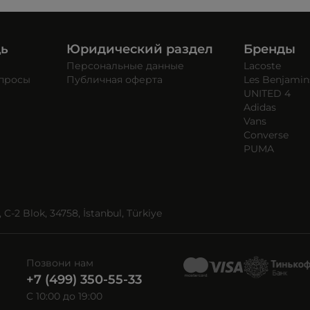
щь
Юридический раздел
Бренды
Персональные данные
Lacoste
опросы
Публичная оферта
Les Benjamin
UNITED 4
Adidas
Vans
Converse
PUMA
C-2 Blok, 34758, İstanbul, Türkiye
Позвони нам
+7 (499) 350-55-33
C 10:00 до 19:00