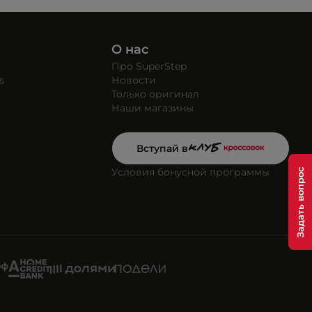
О нас
Про SuperStep
s
Новости
Только оригинал
Наши магазины
Вступай в
Условия бонусной программы