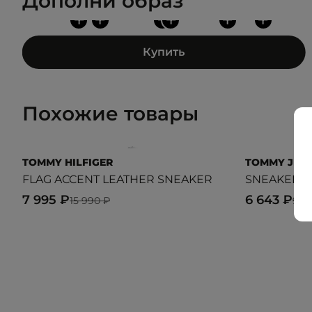
Дополни образ
+
+
+
+
+
+
Купить
Похожие товары
TOMMY HILFIGER
TOMMY JEA
FLAG ACCENT LEATHER SNEAKER
SNEAKERS
7 995 ₽
6 643 ₽
15 990 ₽
9 4