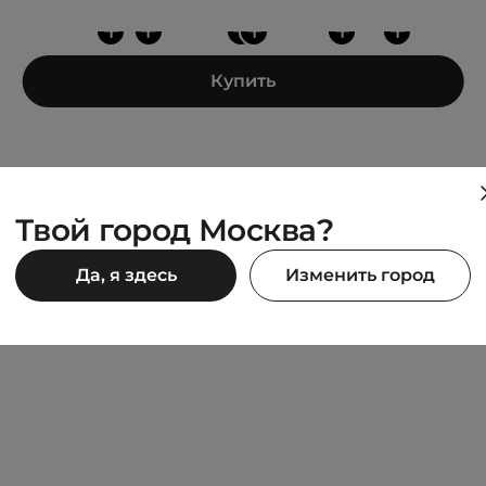
+
+
+
+
+
+
Купить
Твой город Москва?
NS
LACOSTE
Да, я здесь
Изменить город
RUN SET
18 990 ₽
90 ₽