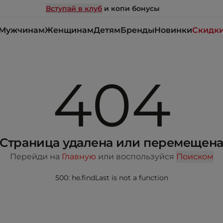
Вступай в клуб
и копи бонусы
Мужчинам
Женщинам
Детям
Бренды
Новинки
Скидк
404
Страница удалена или перемещен
Перейди на
Главную
или воспользуйся
Поиском
500: he.findLast is not a function