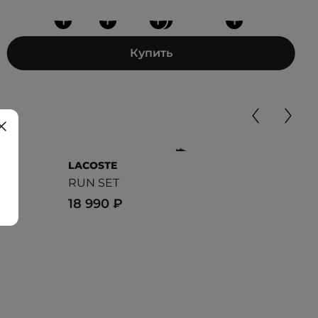
+
+
+
+
+
Купить
LACOSTE
ADI
RUN SET
STA
18 990 ₽
7 4