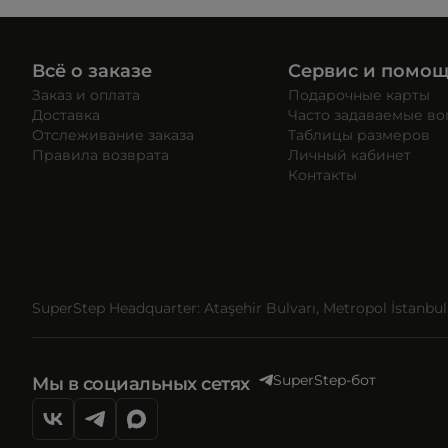
Всё о заказе
Сервис и помо
Заказ и оплата
Подарочные карты
Доставка
Часто задаваемые в
Отслеживание заказа
Таблицы размеров
Правила возврата
Личный кабинет
Контакты
SuperStep Headquarter: Ataşehir Bulvarı, Metropol İstanbul, 
SuperStep-бот
Мы в социальных сетях