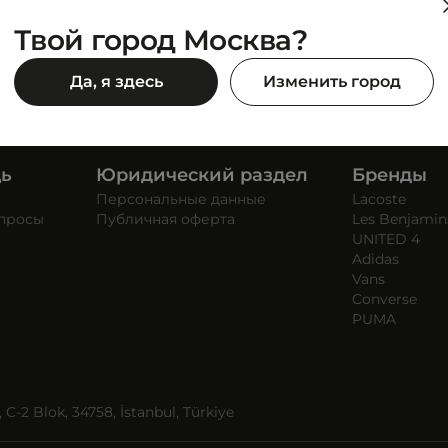
Твой город Москва?
Да, я здесь
Изменить город
щь
Юридический раздел
Бренды
Персональные данные
Lacoste
опросы
Публичная оферта
Les Benjamin
UNITED 4
Adidas
Vans
Converse
PUMA
C-2 Blok, 34758, İstanbul, Türkiye