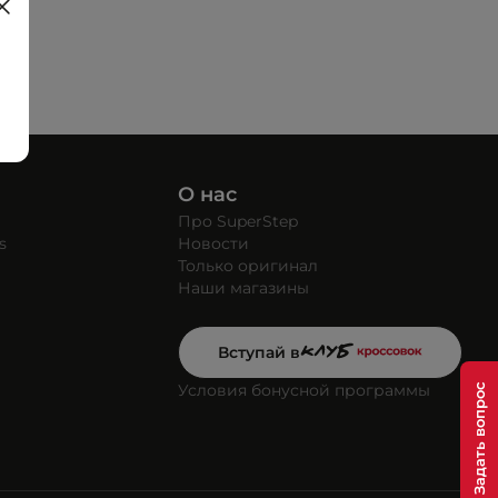
О нас
Про SuperStep
s
Новости
Только оригинал
Наши магазины
Вступай в
Условия бонусной программы