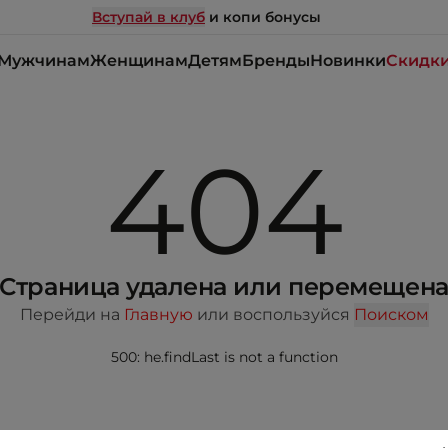
Вступай в клуб
и копи бонусы
Мужчинам
Женщинам
Детям
Бренды
Новинки
Скидк
404
Страница удалена или перемещен
Перейди на
Главную
или воспользуйся
Поиском
500: he.findLast is not a function