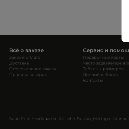
Всё о заказе
Сервис и помо
Заказ и оплата
Подарочные карты
Доставка
Часто задаваемые в
Отслеживание заказа
Таблицы размеров
Правила возврата
Личный кабинет
Контакты
SuperStep Headquarter: Ataşehir Bulvarı, Metropol İstanbul, 