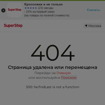
Кроссовки и не только
☆☆☆☆☆
★★★★★
(23) звезды
Скачать
- 15% на первый заказ
(на товары по полной стоимости)
Москва
404
Страница удалена или перемещена
Перейди на
Главную
или воспользуйся
Поиском
500: he.findLast is not a function