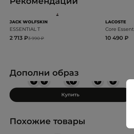
Рекомендации
JACK WOLFSKIN
LACOSTE
ESSENTIAL T
Core Essent
2 713 ₽
10 490 ₽
3 990 ₽
Дополни образ
+
+
+
+
+
+
Купить
Похожие товары