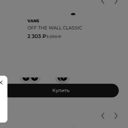
VANS
DIC
OFF THE WALL CLASSIC
THR
GR
2 303 ₽
3 290 ₽
3 2
+
+
+
+
Купить