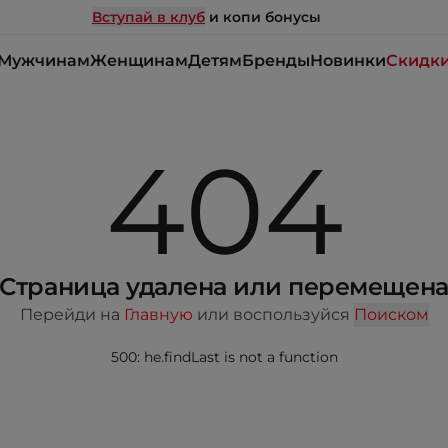
Вступай в клуб
и копи бонусы
Мужчинам
Женщинам
Детям
Бренды
Новинки
Скидк
404
Страница удалена или перемещен
Перейди на
Главную
или воспользуйся
Поиском
500: he.findLast is not a function