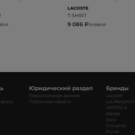
LACOSTE
2
T-SHIRT
9 086 ₽
80 ₽
12 980 ₽
щь
Юридический раздел
Бренды
Персональные данные
Lacoste
опросы
Публичная оферта
Les Benjamin
UNITED 4
Adidas
Vans
Converse
PUMA