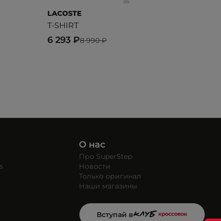
LACOSTE
RIP
T-SHIRT
Lor
6 293 ₽
3 4
8 990 ₽
О нас
Про SuperStep
s
Новости
Только оригинал
Наши магазины
Вступай в