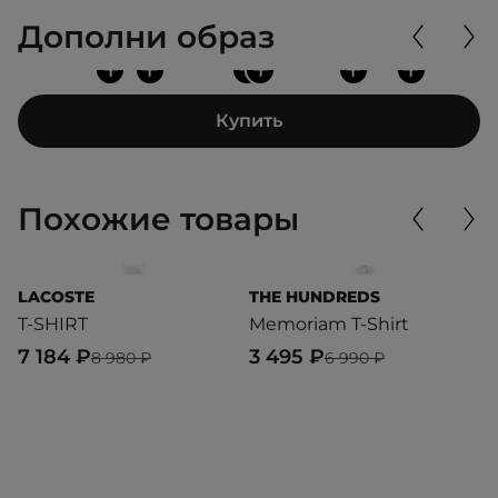
Дополни образ
+
+
+
+
+
+
Купить
Похожие товары
LACOSTE
THE HUNDREDS
L
T-SHIRT
Memoriam T-Shirt
T
7 184 ₽
3 495 ₽
7
8 980 ₽
6 990 ₽