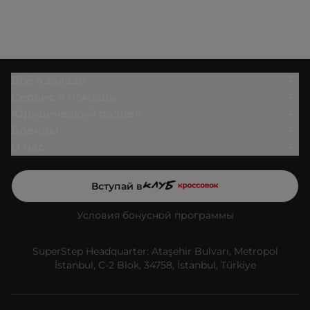
Всё о заказе
Сервис и помощь
Юридический раздел
Бренды
О нас
Вступай в
Условия бонусной программы
SuperStep Headquarter: Ataşehir Bulvarı, Metropol
İstanbul, C-2 Blok, 34758, İstanbul, Türkiye