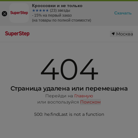
Кроссовки и не только
☆☆☆☆☆
★★★★★
(23) звезды
Скачать
- 15% на первый заказ
(на товары по полной стоимости)
Москва
404
Страница удалена или перемещена
Перейди на
Главную
или воспользуйся
Поиском
500: he.findLast is not a function