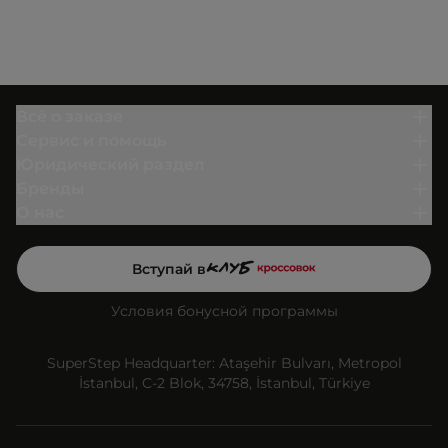
Всё о заказе
Сервис и помощь
Юридический раздел
Бренды
О нас
Вступай в
Условия бонусной программы
SuperStep Headquarter: Ataşehir Bulvarı, Metropol
İstanbul, C-2 Blok, 34758, İstanbul, Türkiye