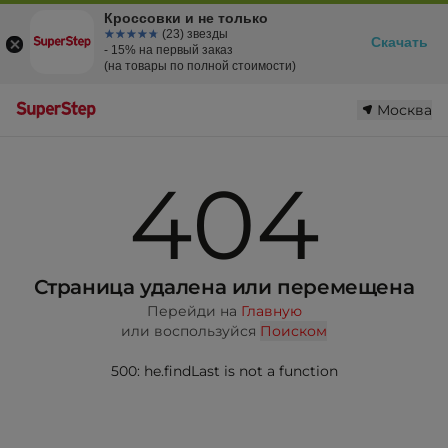
Кроссовки и не только
☆☆☆☆☆
★★★★★
(23) звезды
Скачать
- 15% на первый заказ
(на товары по полной стоимости)
Москва
404
Страница удалена или перемещена
Перейди на
Главную
или воспользуйся
Поиском
500: he.findLast is not a function