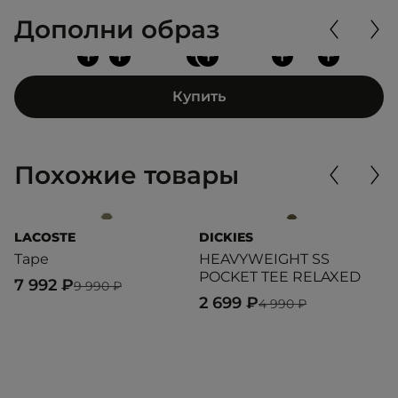
Дополни образ
+
+
+
+
+
+
Купить
Похожие товары
LACOSTE
DICKIES
T
Tape
HEAVYWEIGHT SS
O
POCKET TEE RELAXED
7 992 ₽
3
9 990 ₽
2 699 ₽
4 990 ₽