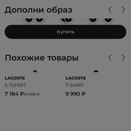
Дополни образ
+
+
+
+
+
+
Купить
Похожие товары
LACOSTE
LACOSTE
L
S-TSHIRT
T-SHIRT
T
7 184 ₽
9 990 ₽
9
8 980 ₽