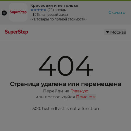
Кроссовки и не только
☆☆☆☆☆
★★★★★
(23) звезды
Скачать
- 15% на первый заказ
(на товары по полной стоимости)
Москва
404
Страница удалена или перемещена
Перейди на
Главную
или воспользуйся
Поиском
500: he.findLast is not a function