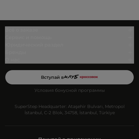
Всё о заказе
Сервис и помощь
Юридический раздел
Бренды
О нас
Вступай в
Условия бонусной программы
SuperStep Headquarter: Ataşehir Bulvarı, Metropol
İstanbul, C-2 Blok, 34758, İstanbul, Türkiye