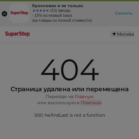
Кроссовки и не только
☆☆☆☆☆
★★★★★
(23) звезды
Скачать
- 15% на первый заказ
(на товары по полной стоимости)
Москва
404
Страница удалена или перемещена
Перейди на
Главную
или воспользуйся
Поиском
500: he.findLast is not a function