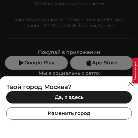
Условия бонусной программы
SuperStep Headquarter: Ataşehir Bulvarı, Metropol
İstanbul, C-2 Blok, 34758, İstanbul, Türkiye
Покупай в приложении
Google Play
App Store
Мы в социальных сетях
Твой город Москва?
Позвони нам
Да, я здесь
+7 (499) 350-55-33
C 10:00 до 19:00
Изменить город
SuperStep-бот