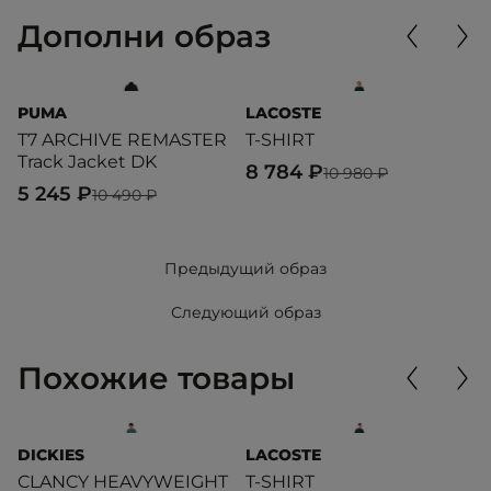
Дополни образ
PUMA
LACOSTE
P
T7 ARCHIVE REMASTER
T-SHIRT
M
Track Jacket DK
8 784 ₽
6
10 980 ₽
5 245 ₽
10 490 ₽
Предыдущий образ
Следующий образ
Похожие товары
DICKIES
LACOSTE
A
CLANCY HEAVYWEIGHT
T-SHIRT
T