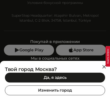
Условия бонусной программы
SuperStep Headquarter: Ataşehir Bulvarı, Metropol
İstanbul, C-2 Blok, 34758, İstanbul, Türkiye
Покупай в приложении
Google Play
App Store
Мы в социальных сетях
Твой город Москва?
Позвони нам
Да, я здесь
+7 (499) 350-55-33
C 10:00 до 19:00
Изменить город
SuperStep-бот