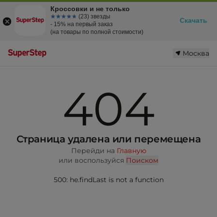
Кроссовки и не только
☆☆☆☆☆
★★★★★
(23) звезды
Скачать
- 15% на первый заказ
(на товары по полной стоимости)
Москва
404
Страница удалена или перемещена
Перейди на
Главную
или воспользуйся
Поиском
500: he.findLast is not a function