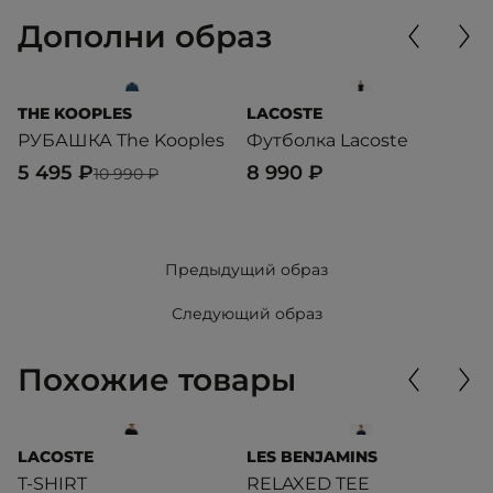
Дополни образ
THE KOOPLES
LACOSTE
L
РУБАШКА The Kooples
Футболка Lacoste
T
5 495 ₽
8 990 ₽
1
10 990 ₽
Предыдущий образ
Следующий образ
Похожие товары
LACOSTE
LES BENJAMINS
L
T-SHIRT
RELAXED TEE
S