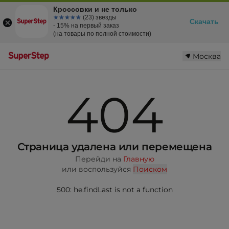
Кроссовки и не только
☆☆☆☆☆
★★★★★
(23) звезды
Скачать
- 15% на первый заказ
(на товары по полной стоимости)
Москва
404
Страница удалена или перемещена
Перейди на
Главную
или воспользуйся
Поиском
500: he.findLast is not a function