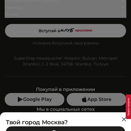
Юридический раздел
Бренды
О нас
Вступай в
Условия бонусной программы
SuperStep Headquarter: Ataşehir Bulvarı, Metropol
İstanbul, C-2 Blok, 34758, İstanbul, Türkiye
Покупай в приложении
Google Play
App Store
Мы в социальных сетях
Твой город Москва?
Позвони нам