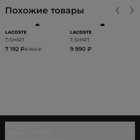
Похожие товары
LACOSTE
LACOSTE
L
T-SHIRT
T-SHIRT
T
7 192 ₽
9 990 ₽
6
8 990 ₽
Всё о заказе
Сервис и помощь