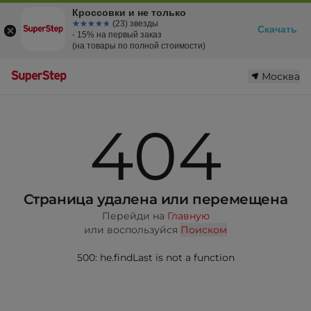
Кроссовки и не только
☆☆☆☆☆
★★★★★
(23) звезды
Скачать
- 15% на первый заказ
(на товары по полной стоимости)
Москва
404
Страница удалена или перемещена
Перейди на
Главную
или воспользуйся
Поиском
500: he.findLast is not a function