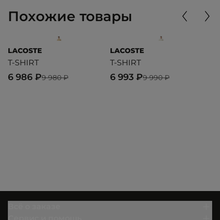
Похожие товары
LACOSTE
LACOSTE
C
T-SHIRT
T-SHIRT
S
6 986 ₽
6 993 ₽
4
9 980 ₽
9 990 ₽
Всё о заказе
Сервис и помощь