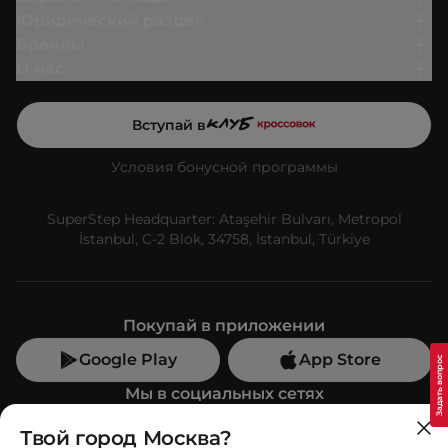
Юридический раздел
Бренды
О нас
Вступай в
Условия бонусной программы
SuperStep Headquarter: Ataşehir Bulvarı, Metropol
İstanbul, C-2 Blok, 34758, İstanbul, Türkiye
Покупай в приложении
Google Play
App Store
Мы в социальных сетях
Твой город Москва?