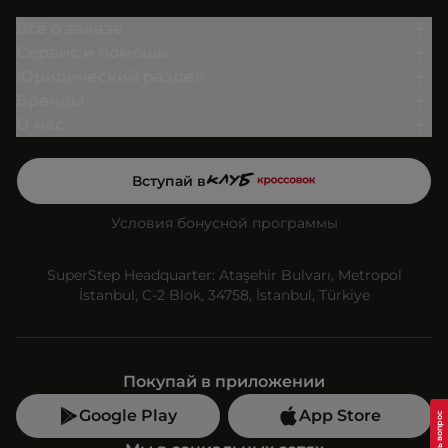
Всё о заказе
Сервис и помощь
Юридический раздел
Бренды
О нас
Вступай в
Условия бонусной программы
SuperStep Headquarter: Ataşehir Bulvarı, Metropol
İstanbul, C-2 Blok, 34758, İstanbul, Türkiye
Покупай в приложении
Google Play
App Store