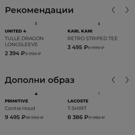
Рекомендации
UNITED 4
KARL KANI
V
TULLE DRAGON
RETRO STRIPED TEE
O
LONGSLEEVE
T
3 495 ₽
6 990 ₽
2 394 ₽
2
3 990 ₽
Дополни образ
PRIMITIVE
LACOSTE
P
Contra Hood
T-SHIRT
C
9 495 ₽
8 386 ₽
8
18 990 ₽
11 980 ₽