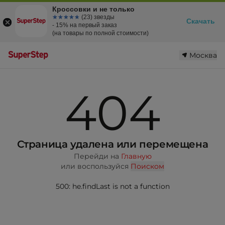
Кроссовки и не только
☆☆☆☆☆
★★★★★
(23) звезды
Скачать
- 15% на первый заказ
(на товары по полной стоимости)
Москва
404
Страница удалена или перемещена
Перейди на
Главную
или воспользуйся
Поиском
500: he.findLast is not a function