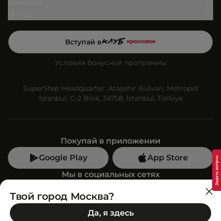
Бренды
О нас
Вступай в
Условия бонусной программы
SuperStep Headquarter: Ataşehir Bulvarı, Metropol
İstanbul, C-2 Blok, 34758, İstanbul, Türkiye
Покупай в приложении
Google Play
App Store
Мы в социальных сетях
Твой город Москва?
Позвони нам
Да, я здесь
+7 (499) 350-55-33