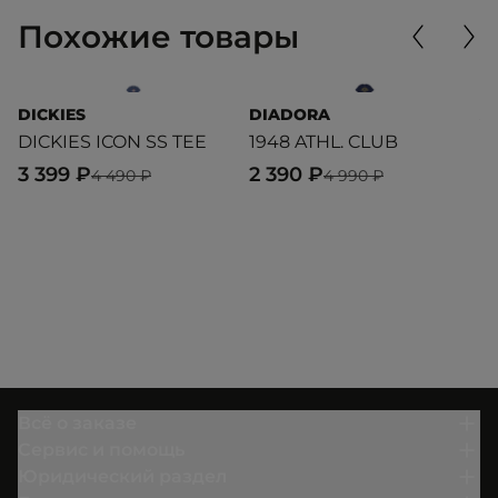
Похожие товары
DICKIES
DIADORA
A
DICKIES ICON SS TEE
1948 ATHL. CLUB
S
3 399 ₽
2 390 ₽
2
4 490 ₽
4 990 ₽
Всё о заказе
Сервис и помощь
Юридический раздел