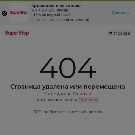
Кроссовки и не только
☆☆☆☆☆
★★★★★
(23) звезды
Скачать
- 15% на первый заказ
(на товары по полной стоимости)
Москва
404
Страница удалена или перемещена
Перейди на
Главную
или воспользуйся
Поиском
500: he.findLast is not a function