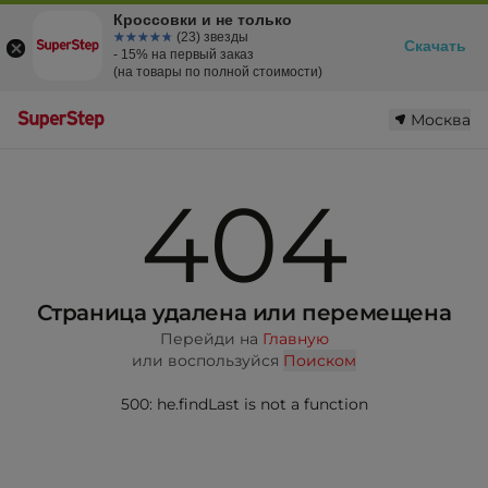
Кроссовки и не только
☆☆☆☆☆
★★★★★
(23) звезды
Скачать
- 15% на первый заказ
(на товары по полной стоимости)
Москва
404
Страница удалена или перемещена
Перейди на
Главную
или воспользуйся
Поиском
500: he.findLast is not a function