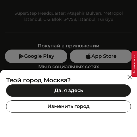
SuperStep Headquarter: Ataşehir Bulvarı, Metropol
İstanbul, C-2 Blok, 34758, İstanbul, Türkiye
Покупай в приложении
Google Play
App Store
Мы в социальных сетях
Твой город Москва?
Позвони нам
Да, я здесь
+7 (499) 350-55-33
C 10:00 до 19:00
Изменить город
SuperStep-бот