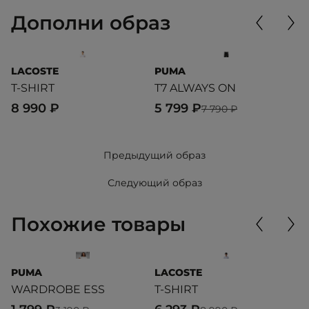
Дополни образ
LACOSTE
PUMA
R
T-SHIRT
T7 ALWAYS ON
B
8 990 ₽
5 799 ₽
5
7 790 ₽
Предыдущий образ
Следующий образ
Похожие товары
PUMA
LACOSTE
L
WARDROBE ESS
T-SHIRT
R