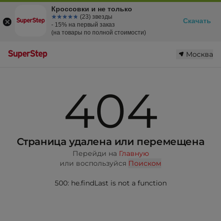
Кроссовки и не только
☆☆☆☆☆
★★★★★
(23) звезды
Скачать
- 15% на первый заказ
(на товары по полной стоимости)
Москва
404
Страница удалена или перемещена
Перейди на
Главную
или воспользуйся
Поиском
500: he.findLast is not a function