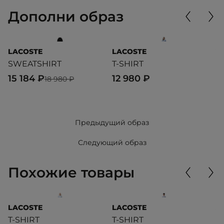
Дополни образ
LACOSTE
LACOSTE
V
SWEATSHIRT
T-SHIRT
U
C
15 184 ₽
12 980 ₽
18 980 ₽
4
Предыдущий образ
Следующий образ
Похожие товары
LACOSTE
LACOSTE
A
T-SHIRT
T-SHIRT
T