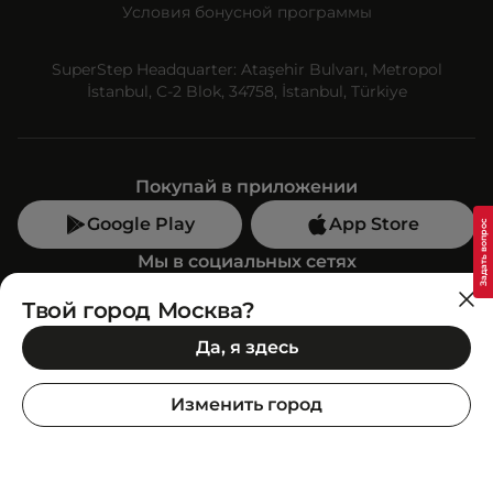
Условия бонусной программы
SuperStep Headquarter: Ataşehir Bulvarı, Metropol
İstanbul, C-2 Blok, 34758, İstanbul, Türkiye
Покупай в приложении
Google Play
App Store
Мы в социальных сетях
Твой город Москва?
Позвони нам
Да, я здесь
+7 (499) 350-55-33
C 10:00 до 19:00
Изменить город
SuperStep-бот