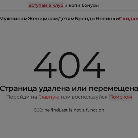
Вступай в клуб
и копи бонусы
Мужчинам
Женщинам
Детям
Бренды
Новинки
Скидк
404
Страница удалена или перемещен
Перейди на
Главную
или воспользуйся
Поиском
500: he.findLast is not a function