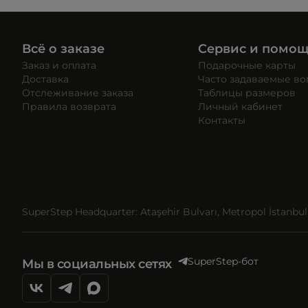
Всё о заказе
Сервис и помо
Заказ и оплата
Подарочные карты
Доставка
Часто задаваемые в
Отслеживание заказа
Таблицы размеров
Правила возврата
Личный кабинет
Контакты
SuperStep Headquarter: Ataşehir Bulvarı, Metropol İstanbul, 
SuperStep-бот
Мы в социальных сетях