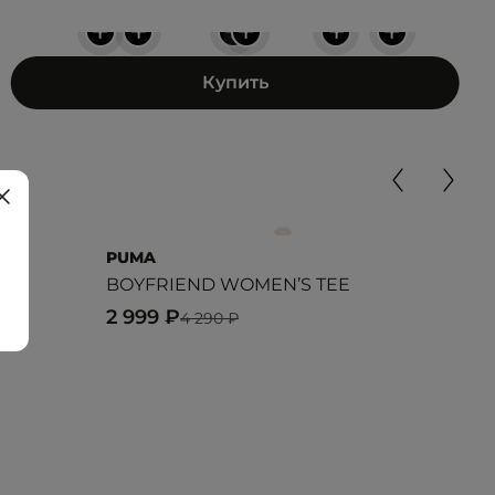
+
+
+
+
+
+
Купить
PUMA
LAC
BOYFRIEND WOMEN’S TEE
Cor
2 999 ₽
8 9
4 290 ₽