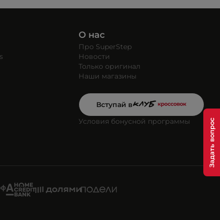
О нас
Про SuperStep
s
Новости
Только оригинал
Наши магазины
Вступай в
Условия бонусной программы