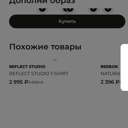
Дополни образ
+
+
+
+
+
Купить
Похожие товары
REFLECT STUDIO
REEBOK
REFLECT STUDIO T-SHIRT
NATURAL D
2 995 ₽
2 396 ₽
5 990 ₽
5 9