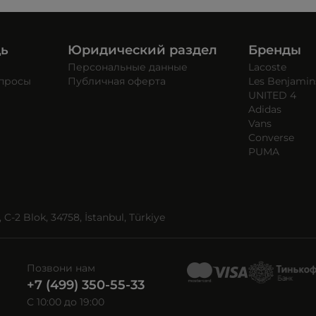
щь
Юридический раздел
Бренды
Персональные данные
Lacoste
опросы
Публичная оферта
Les Benjamin
UNITED 4
Adidas
Vans
Converse
PUMA
C-2 Blok, 34758, İstanbul, Türkiye
Позвони нам
+7 (499) 350-55-33
C 10:00 до 19:00