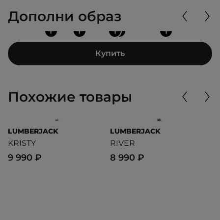
Дополни образ
+
+
+
+
+
Купить
Похожие товары
LUMBERJACK
LUMBERJACK
D
KRISTY
RIVER
J
9 990 ₽
8 990 ₽
1