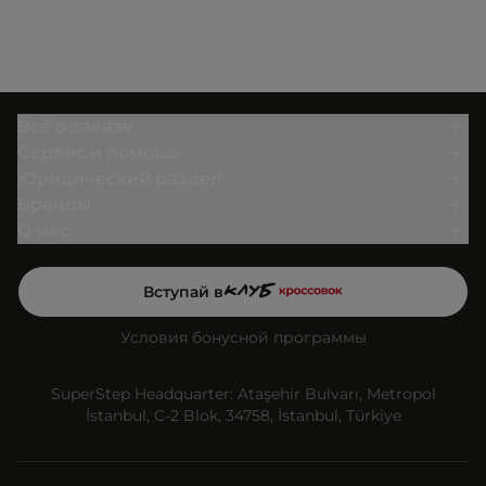
Всё о заказе
Сервис и помощь
Юридический раздел
Бренды
О нас
Вступай в
Условия бонусной программы
SuperStep Headquarter: Ataşehir Bulvarı, Metropol
İstanbul, C-2 Blok, 34758, İstanbul, Türkiye