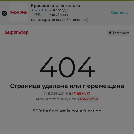
Кроссовки и не только
☆☆☆☆☆
★★★★★
(23) звезды
Скачать
- 15% на первый заказ
(на товары по полной стоимости)
Москва
404
Страница удалена или перемещена
Перейди на
Главную
или воспользуйся
Поиском
500: he.findLast is not a function