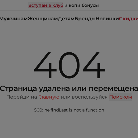
Вступай в клуб
и копи бонусы
Мужчинам
Женщинам
Детям
Бренды
Новинки
Скидк
404
Страница удалена или перемещен
Перейди на
Главную
или воспользуйся
Поиском
500: he.findLast is not a function