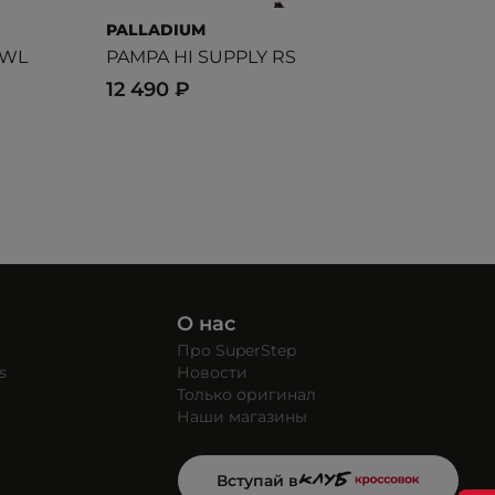
PALLADIUM
JAC
 WL
PAMPA HI SUPPLY RS
For
12 490 ₽
19 
О нас
Про SuperStep
s
Новости
Только оригинал
Наши магазины
Вступай в