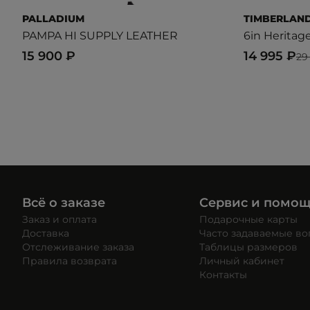
PALLADIUM
TIMBERLAN
PAMPA HI SUPPLY LEATHER
6in Heritag
15 900 ₽
14 995 ₽
29
Всё о заказе
Сервис и помо
Заказ и оплата
Подарочные карты
Доставка
Часто задаваемые в
Отслеживание заказа
Таблицы размеров
Правила возврата
Личный кабинет
Контакты