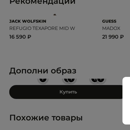
Рекомендации
JACK WOLFSKIN
GUESS
REFUGIO TEXAPORE MID W
MADOX
16 590 ₽
21 990 ₽
Дополни образ
+
+
+
+
+
Купить
Похожие товары