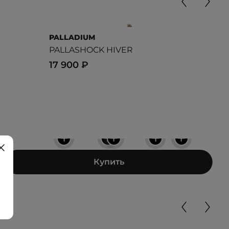
PALLADIUM
THE
PALLASHOCK HIVER
TH
17 900 ₽
14 
+
+
+
+
+
Купить