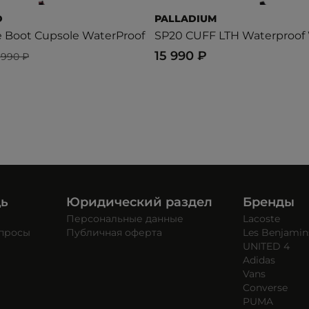
D
PALLADIUM
e Boot Cupsole WaterProof
SP20 CUFF LTH Waterproof
15 990 ₽
 990 ₽
щь
Юридический раздел
Бренды
Персональные данные
Lacoste
опросы
Публичная оферта
Les Benjamin
UNITED 4
Adidas
Vans
Converse
PUMA