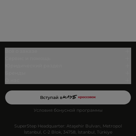
Всё о заказе
Сервис и помощь
Юридический раздел
Бренды
О нас
Вступай в
Условия бонусной программы
SuperStep Headquarter: Ataşehir Bulvarı, Metropol
İstanbul, C-2 Blok, 34758, İstanbul, Türkiye