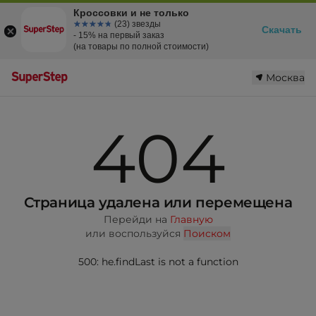
Кроссовки и не только
☆☆☆☆☆
★★★★★
(23) звезды
Скачать
- 15% на первый заказ
(на товары по полной стоимости)
Москва
404
Страница удалена или перемещена
Перейди на
Главную
или воспользуйся
Поиском
500: he.findLast is not a function