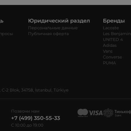
щь
Юридический раздел
Бренды
Персональные данные
Lacoste
опросы
Публичная оферта
Les Benjamin
UNITED 4
Adidas
Vans
Converse
PUMA
C-2 Blok, 34758, İstanbul, Türkiye
Позвони нам
+7 (499) 350-55-33
C 10:00 до 19:00