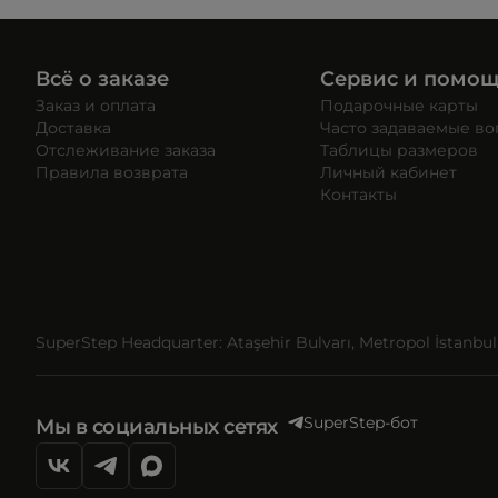
Всё о заказе
Сервис и помо
Заказ и оплата
Подарочные карты
Доставка
Часто задаваемые в
Отслеживание заказа
Таблицы размеров
Правила возврата
Личный кабинет
Контакты
SuperStep Headquarter: Ataşehir Bulvarı, Metropol İstanbul, 
SuperStep-бот
Мы в социальных сетях