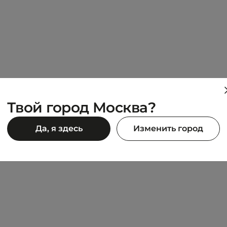
Твой город Москва?
K
TIMBERLAND
Да, я здесь
Изменить город
HERITAGE
23 093 ₽
0 ₽
32 990 ₽