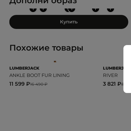
Дополни образ
+
+
+
+
+
+
Купить
Похожие товары
LUMBERJACK
LUMBERJAC
ANKLE BOOT FUR LINING
RIVER
11 599 ₽
3 821 ₽
16 490 ₽
8 99