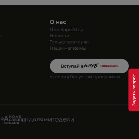
О нас
Про SuperStep
s
Новости
Только оригинал
Наши магазины
Вступай в
Условия бонусной программы