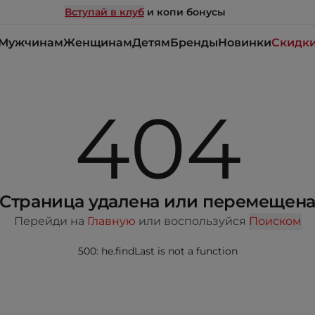
Вступай в клуб
и копи бонусы
Мужчинам
Женщинам
Детям
Бренды
Новинки
Скидк
404
Страница удалена или перемещен
Перейди на
Главную
или воспользуйся
Поиском
500: he.findLast is not a function