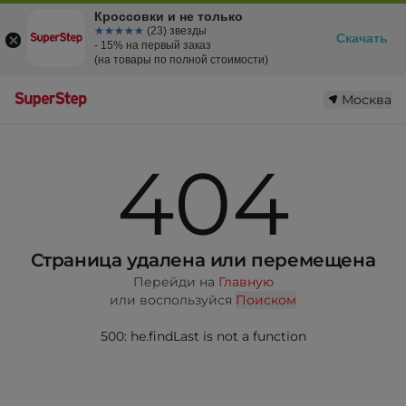
Кроссовки и не только
☆☆☆☆☆
★★★★★
(23) звезды
Скачать
- 15% на первый заказ
(на товары по полной стоимости)
Москва
404
Страница удалена или перемещена
Перейди на
Главную
или воспользуйся
Поиском
500: he.findLast is not a function