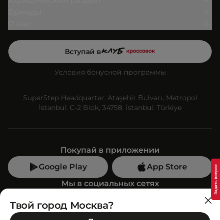
Юридический раздел
Бренды
О нас
Вступай в
Условия бонусной программы
SuperStep Headquarter: Ataşehir Bulvarı, Metropol
İstanbul, C-2 Blok, 34758, İstanbul, Türkiye
Покупай в приложении
Google Play
App Store
Мы в социальных сетях
Твой город Москва?
Позвони нам