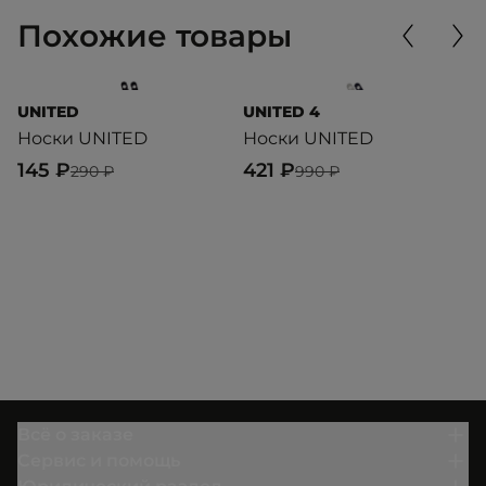
Похожие товары
UNITED
UNITED 4
U
Носки UNITED
Носки UNITED
Н
145 ₽
421 ₽
5
290 ₽
990 ₽
Всё о заказе
Сервис и помощь