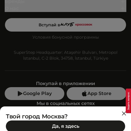
Бренды
О нас
Вступай в
Условия бонусной программы
SuperStep Headquarter: Ataşehir Bulvarı, Metropol
İstanbul, C-2 Blok, 34758, İstanbul, Türkiye
Покупай в приложении
Google Play
App Store
Мы в социальных сетях
Твой город Москва?
Позвони нам
Да, я здесь
+7 (499) 350-55-33