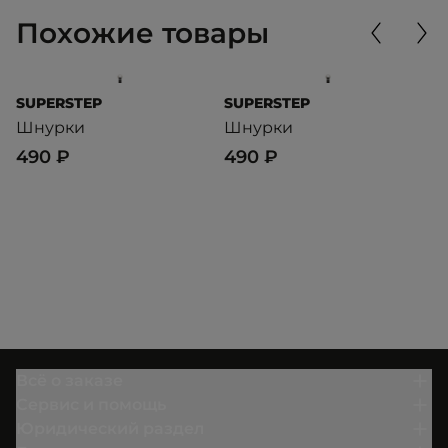
Похожие товары
SUPERSTEP
SUPERSTEP
S
Шнурки
Шнурки
Ш
490 ₽
490 ₽
4
Всё о заказе
Сервис и помощь
Юридический раздел