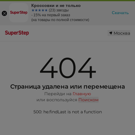
Кроссовки и не только
☆☆☆☆☆
★★★★★
(23) звезды
Скачать
- 15% на первый заказ
(на товары по полной стоимости)
Москва
404
Страница удалена или перемещена
Перейди на
Главную
или воспользуйся
Поиском
500: he.findLast is not a function