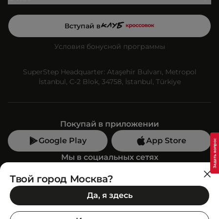
Вступай в
Условия бонусной программы
SuperStep Headquarter: Ataşehir Bulvarı, Metropol
İstanbul, C-2 Blok, 34758, İstanbul, Türkiye
Покупай в приложении
Google Play
App Store
Мы в социальных сетях
Твой город Москва?
Позвони нам
Да, я здесь
+7 (499) 350-55-33
C 10:00 до 19:00