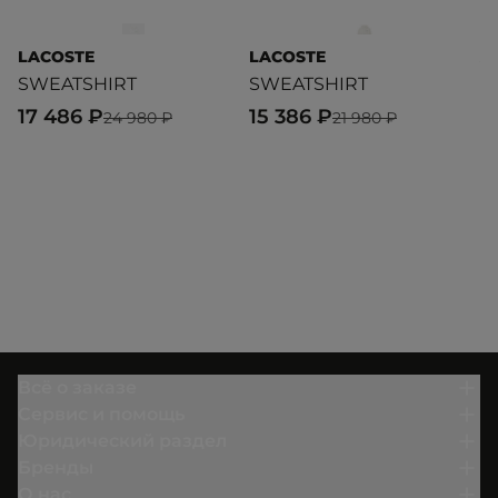
LACOSTE
LACOSTE
A
SWEATSHIRT
SWEATSHIRT
F
17 486 ₽
15 386 ₽
4
24 980 ₽
21 980 ₽
Всё о заказе
Сервис и помощь
Юридический раздел
Бренды
О нас