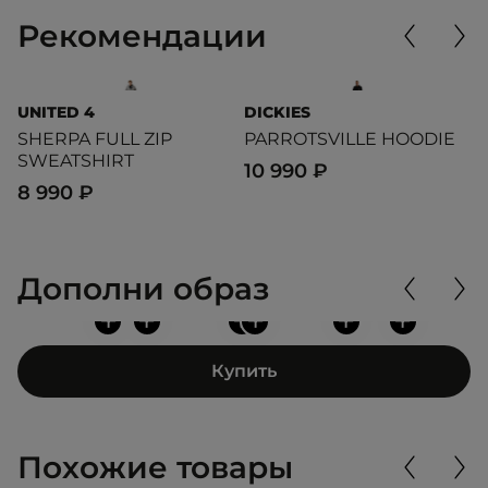
Рекомендации
UNITED 4
DICKIES
L
SHERPA FULL ZIP
PARROTSVILLE HOODIE
S
SWEATSHIRT
10 990 ₽
9
8 990 ₽
Дополни образ
+
+
+
+
+
+
Купить
Похожие товары