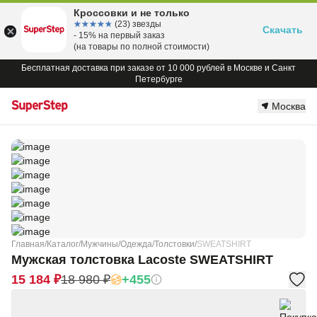
Кроссовки и не только
☆☆☆☆☆
★★★★★
(23) звезды
Скачать
- 15% на первый заказ
(на товары по полной стоимости)
Бесплатная доставка при заказе от 10 000 рублей в Москве и Санкт
Петербурге
Москва
Главная
/
Каталог
/
Мужчины
/
Одежда
/
Толстовки
/
SWEATSHIRT
Мужская толстовка Lacoste SWEATSHIRT
15 184 ₽
18 980 ₽
+455