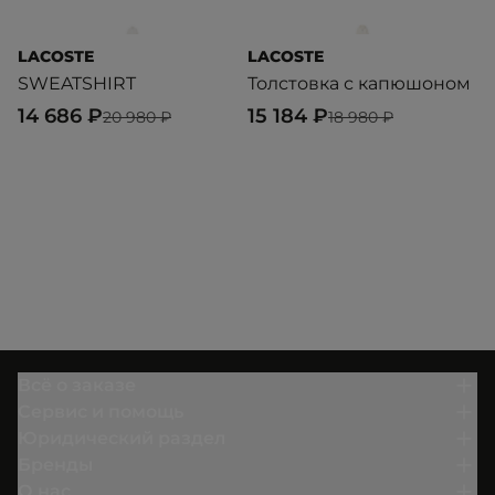
LACOSTE
LACOSTE
L
SWEATSHIRT
Толстовка с капюшоном
C
14 686 ₽
15 184 ₽
1
20 980 ₽
18 980 ₽
Всё о заказе
Сервис и помощь
Юридический раздел
Бренды
О нас