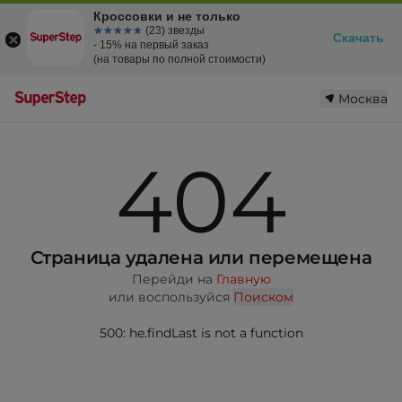
Кроссовки и не только
☆☆☆☆☆
★★★★★
(23) звезды
Скачать
- 15% на первый заказ
(на товары по полной стоимости)
Москва
404
Страница удалена или перемещена
Перейди на
Главную
или воспользуйся
Поиском
500: he.findLast is not a function