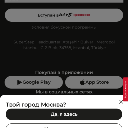
Вступай в
Условия бонусной программы
SuperStep Headquarter: Ataşehir Bulvarı, Metropol
İstanbul, C-2 Blok, 34758, İstanbul, Türkiye
Покупай в приложении
Google Play
App Store
Мы в социальных сетях
Твой город Москва?
Позвони нам
Да, я здесь
+7 (499) 350-55-33
C 10:00 до 19:00