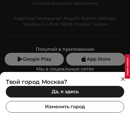
Условия бонусной программы
SuperStep Headquarter: Ataşehir Bulvarı, Metropol
İstanbul, C-2 Blok, 34758, İstanbul, Türkiye
Покупай в приложении
Google Play
App Store
Мы в социальных сетях
Твой город Москва?
Позвони нам
Да, я здесь
+7 (499) 350-55-33
C 10:00 до 19:00
Изменить город
SuperStep-бот