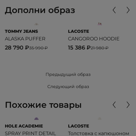
Дополни образ
TOMMY JEANS
LACOSTE
A
ALASKA PUFFER
CANGOROO HOODIE
T
28 790 ₽
15 386 ₽
2
35 990 ₽
21 980 ₽
Предыдущий образ
Следующий образ
Похожие товары
HOLE ACADEMIE
LACOSTE
H
SPRAY PRINT DETAIL
Толстовка с капюшоном
P