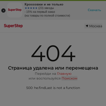
Кроссовки и не только
☆☆☆☆☆
★★★★★
(23) звезды
Скачать
- 15% на первый заказ
(на товары по полной стоимости)
Москва
404
Страница удалена или перемещена
Перейди на
Главную
или воспользуйся
Поиском
500: he.findLast is not a function