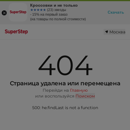
Кроссовки и не только
☆☆☆☆☆
★★★★★
(23) звезды
Скачать
- 15% на первый заказ
(на товары по полной стоимости)
Москва
404
Страница удалена или перемещена
Перейди на
Главную
или воспользуйся
Поиском
500: he.findLast is not a function