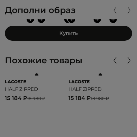
Дополни образ
+
+
+
+
+
+
Купить
Похожие товары
LACOSTE
LACOSTE
L
HALF ZIPPED
HALF ZIPPED
H
15 184 ₽
15 184 ₽
9
18 980 ₽
18 980 ₽