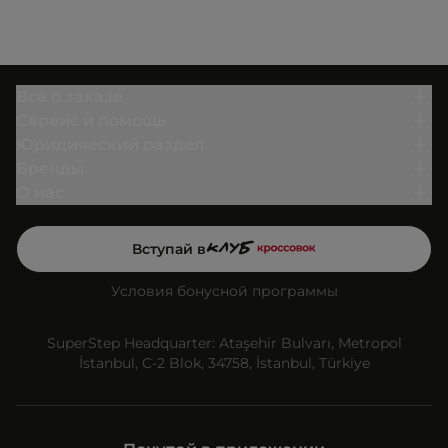
Всё о заказе
Сервис и помощь
Юридический раздел
Бренды
О нас
Вступай в
Условия бонусной программы
SuperStep Headquarter: Ataşehir Bulvarı, Metropol
İstanbul, C-2 Blok, 34758, İstanbul, Türkiye