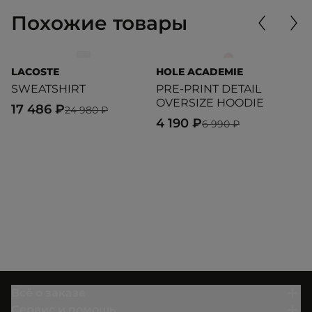
Похожие товары
LACOSTE
HOLE ACADEMIE
L
SWEATSHIRT
PRE-PRINT DETAIL
S
OVERSIZE HOODIE
17 486 ₽
1
24 980 ₽
4 190 ₽
6 990 ₽
Всё о заказе
Сервис и помощь