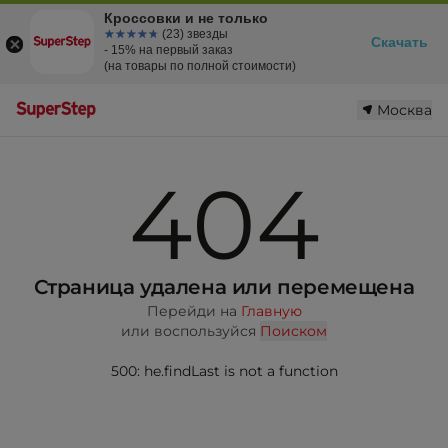
Кроссовки и не только
☆☆☆☆☆
★★★★★
(23) звезды
Скачать
- 15% на первый заказ
(на товары по полной стоимости)
Москва
404
Страница удалена или перемещена
Перейди на
Главную
или воспользуйся
Поиском
500: he.findLast is not a function