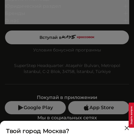
Юридический раздел
Бренды
О нас
Вступай в
Условия бонусной программы
SuperStep Headquarter: Ataşehir Bulvarı, Metropol
İstanbul, C-2 Blok, 34758, İstanbul, Türkiye
Покупай в приложении
Google Play
App Store
Мы в социальных сетях
Твой город Москва?